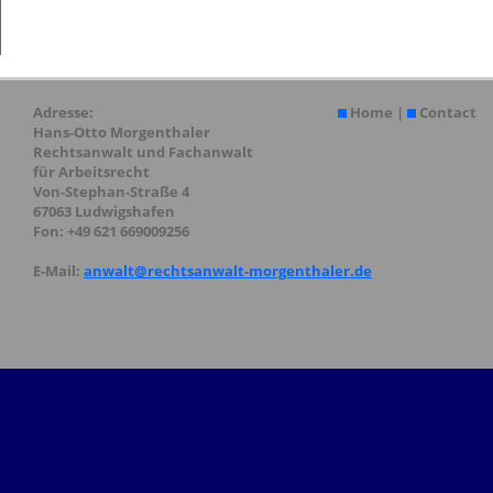
Adresse:
Home
|
Contact
Hans-Otto Morgenthaler
Rechtsanwalt und Fachanwalt
für Arbeitsrecht
Von-Stephan-Straße 4
67063 Ludwigshafen
Fon: +49 621 669009256
E-Mail:
anwalt@rechtsanwalt-morgenthaler.de