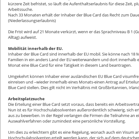
kürzere Zeit befristet, so läuft die Aufenthaltserlaubnis für diese Zeit, p
Arbeitssuche.
Nach 33 Monaten erhält der Inhaber der Blue Card das Recht zum Daue
(Niederlassungserlaubnis)
Die Frist wird auf 21 Monate verkürzt, wenn er das Sprachniveau B 1 (
Alltag) aufweist.
Mobilität innerhalb der EU.
Inhaber der Blue Card sind innerhalb der EU mobil. Sie könne nach 18 
Familien in ein anders Land der EU weiterwandern und dort innerhalb e
Monat eine Blue Card für eine Tätigkeit in diesem Land beantragen.
Umgekehrt können Inhaber einer ausländischen EU Blue Card visumfre
einreisen und –wieder innerhalb eines Monats-einen Antrag auf Erteilu
Blue Card stellen. Dies gilt nicht im Verhältnis mit Großbritannien, Irl
Arbeitsplatzsuche
Die Erteilung einer Blue Card setzt voraus, dass bereits ein Arbeitsvertr
Nun ist es für Hochschulabsolventen außerordentlich schwierig, sich e
aus zu bewerben. In der Regel verlangen die Firmen die Teilnahme an 
Auswahlverfahren oder zumindest eine persönliche Vorstellung.
Um dies zu erleichtern gibt es eine Regelung, wonach auch ein Visum a
Hochschulabsolventen erteilt werden kann, der sich auf dem deutsche