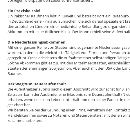
vorliegen, die später den Lebensunterhalt sichert.
Ein Praxisbeispiel.
Ein irakischer Kaufmann lebt in Kuweit und betreibt dort ein Reisebüro
in Deutschland eine Firma aufzumachen, die sich darauf spezialisiert 
den arabischen Ländern eine medizinische Behandlung zu organisieren. 
Abkommen mit einer örtlichen Klinik. Der Mann erhielt seine Aufenthalt
Die Niederlassungsabkommen.
Mit einer ganzen Reihe von Staaten sind sogenannte Niederlassungs
worden, in denen die erleichterte Tätigkeit von Firmen und Personen 
geregelt ist. Diese erleichtern die Aufnahme einer selbständigen Tätigke
Solche Abkommen gibt es z.B. mit den Mittelmeerstaaten, einschließlich
Staaten der ehemaligen Sowjetunion. Aber auch mit den USA oder Länd
Raumes.
Der Weg zum Daueraufenthalt.
Die Aufenthaltserlaubnis nach diesem Abschnitt wird zunächst für 3 Jah
Zeitraum kann der Ausländer eine Erlaubnis zum Daueraufenthalt (Nied
erhalten, wenn er seinen Lebensunterhalt und den seiner Familie in der 
gesichert hat.
Wir beraten Sie bei der Gründung einer Firma, vermitteln den Kontakt 
Handelskammer sowie zu Notaren und Steuerberatern, mit denen wir 
zusammenarbeiten.