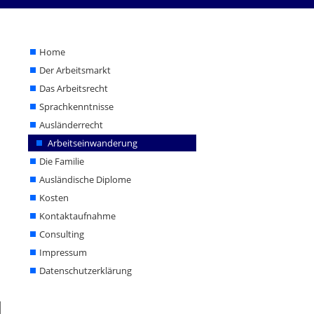
Home
Der Arbeitsmarkt
Home
Das Arbeitsrecht
Der Arbeitsmarkt
Sprachkenntnisse
Das Arbeitsrecht
Sprachkenntnisse
Ausländerrecht
Ausländerrecht
Arbeitseinwanderung
Arbeitseinwanderung
Die Familie
Die Familie
Ausländische Diplome
Ausländische Diplome
Kosten
Kontaktaufnahme
Kosten
Consulting
Kontaktaufnahme
Impressum
Datenschutzerklärung
Consulting
Impressum