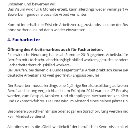
umsehen und bewerben will.
Das Visum wird für 6 Monate erteilt, kann allerdings weder verlängert 
Bewerber irgendeine bezahlte Arbeit verrichten.
Kommt innerhalb der Frist ein Arbeitsvertrag zustande, so kann der Be
ohne vorher aus und dann wieder einzureisen.
4. Facharbeiter
Öffnung des Arbeitsmarktes auch für Facharbeiter.
Eine wirkliche Neuerung hat es ab Sommer 2013 gegeben. Arbeitskräfte
Berufen mit Hochschulabschluss(high skilled workers) gesucht, sonder
Facharbeiterbereich. (skilled workers).
Bei Berufen, bei denen die Bundesagentur für Arbeit praktisch keine Be
deutsche Arbeitsmarkt weit geöffnet. (Engpassberufe)
Der Bewerber muss allerdings eine 2 jährige Berufsausbildung aufweise
Berufsausbildung vergleichbar ist. Im Frühjahr 2014 waren es 27 Beru
werden, zum Beispiel, Kranken- und Altenpfleger, Mechantroniker, Kl
und Lokomotivführer. Die Liste wird im Abstand eines halben Jahres üb
Besondere Sprachkenntnisse oder sogar ein Sprachprüfung werden nicht
kein Mindestverdienst.
Allerdings muss die „Gleichwertigkeit“ der beruflichen Kenntnisse mit