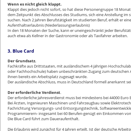
Wenn es nicht gleich klappt.
Klappt dies jedoch nicht sofort, so hat diese Personengruppe 18 Monat
dem Zeitpunkt des Abschlusses des Studiums, sich eine Anstellung im s
suchen. Nach 2 Jahren Berufstätigkeit im studierten Beruf, erhält er ein
Aufenthaltserlaubnis (Niederlassungserlaubnis)
In den 18 Monaten der Suche, kann er uneingeschränkt jeder Berufstät
auch etwa als Kellner in der Gastronomie oder als Taxifahrer arbeiten.
3. Blue Card
Der Grundsatz.
Fachkräfte aus Drittstaaten, mit ausländischem 4 jährigen Hochschulab
oder Fachhochschule) haben unbeschränkten Zugang zum deutschen A
ihnen bereits ein Arbeitsplatz zugesagt wurde.
Der ausländische Abschluss, muss in Deutschland formell anerkannt sei
Der erforderliche Verdienst
.
Der erforderliche Jahresverdienst muss bei mindestens bei 44000 Euro B
Bei Ärzten, Ingenieuren Maschinen und Fahrzeugbau sowie Elektrotech
Fachrichtung Versorgungs- und Entsorgungstechnik, Softwareentwickl
Programmierern- insgesamt bei 60 Berufen-genügt ein Einkommen von 
Die Blue Card führt zum Daueraufenthalt.
Die Erlaubnis wird zunächst für 4 Jahren erteilt. Ist der deutsche Arbeits