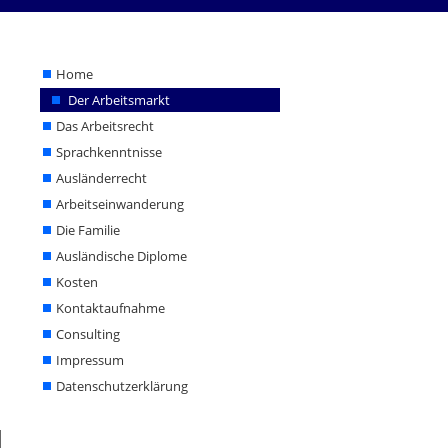
Home
Der Arbeitsmarkt
Home
Das Arbeitsrecht
Der Arbeitsmarkt
Sprachkenntnisse
Das Arbeitsrecht
Sprachkenntnisse
Ausländerrecht
Ausländerrecht
Arbeitseinwanderung
Arbeitseinwanderung
Die Familie
Die Familie
Ausländische Diplome
Ausländische Diplome
Kosten
Kontaktaufnahme
Kosten
Consulting
Kontaktaufnahme
Impressum
Datenschutzerklärung
Consulting
Impressum