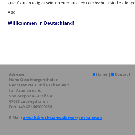
Qualifikation tätig zu sein. Im europäischen Durchschnitt sind es doppel
Also:
Willkommen in Deut
schland!
Adresse:
Home
|
Contact
Hans-Otto Morgenthaler
Rechtsanwalt und Fachanwalt
für Arbeitsrecht
Von-Stephan-Straße 4
67063 Ludwigshafen
Fon: +49 621 669009256
E-Mail:
anwalt@rechtsanwalt-morgenthaler.de