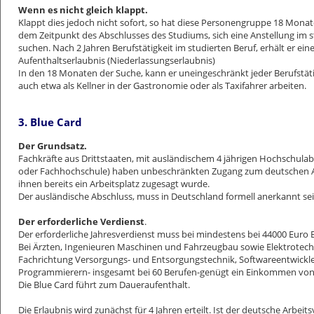
Wenn es nicht gleich klappt.
Klappt dies jedoch nicht sofort, so hat diese Personengruppe 18 Monat
dem Zeitpunkt des Abschlusses des Studiums, sich eine Anstellung im s
suchen. Nach 2 Jahren Berufstätigkeit im studierten Beruf, erhält er ein
Aufenthaltserlaubnis (Niederlassungserlaubnis)
In den 18 Monaten der Suche, kann er uneingeschränkt jeder Berufstät
auch etwa als Kellner in der Gastronomie oder als Taxifahrer arbeiten.
3. Blue Card
Der Grundsatz.
Fachkräfte aus Drittstaaten, mit ausländischem 4 jährigen Hochschulab
oder Fachhochschule) haben unbeschränkten Zugang zum deutschen A
ihnen bereits ein Arbeitsplatz zugesagt wurde.
Der ausländische Abschluss, muss in Deutschland formell anerkannt sei
Der erforderliche Verdienst
.
Der erforderliche Jahresverdienst muss bei mindestens bei 44000 Euro B
Bei Ärzten, Ingenieuren Maschinen und Fahrzeugbau sowie Elektrotech
Fachrichtung Versorgungs- und Entsorgungstechnik, Softwareentwickl
Programmierern- insgesamt bei 60 Berufen-genügt ein Einkommen von 
Die Blue Card führt zum Daueraufenthalt.
Die Erlaubnis wird zunächst für 4 Jahren erteilt. Ist der deutsche Arbeits