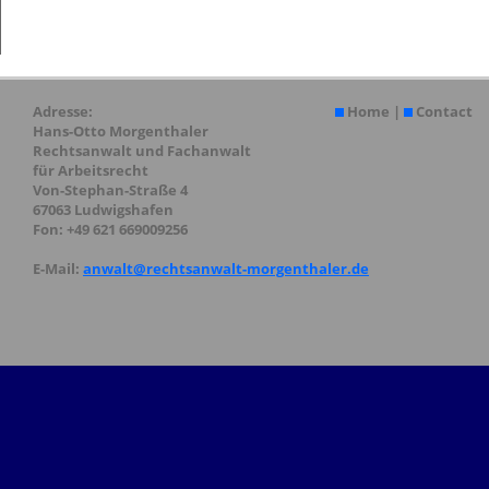
Adresse:
Home
|
Contact
Hans-Otto Morgenthaler
Rechtsanwalt und Fachanwalt
für Arbeitsrecht
Von-Stephan-Straße 4
67063 Ludwigshafen
Fon: +49 621 669009256
E-Mail:
anwalt@rechtsanwalt-morgenthaler.de