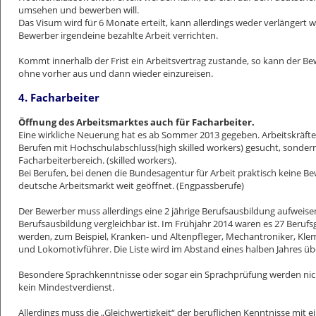
umsehen und bewerben will.
Das Visum wird für 6 Monate erteilt, kann allerdings weder verlängert 
Bewerber irgendeine bezahlte Arbeit verrichten.
Kommt innerhalb der Frist ein Arbeitsvertrag zustande, so kann der Be
ohne vorher aus und dann wieder einzureisen.
4. Facharbeiter
Öffnung des Arbeitsmarktes auch für Facharbeiter.
Eine wirkliche Neuerung hat es ab Sommer 2013 gegeben. Arbeitskräfte
Berufen mit Hochschulabschluss(high skilled workers) gesucht, sonder
Facharbeiterbereich. (skilled workers).
Bei Berufen, bei denen die Bundesagentur für Arbeit praktisch keine Be
deutsche Arbeitsmarkt weit geöffnet. (Engpassberufe)
Der Bewerber muss allerdings eine 2 jährige Berufsausbildung aufweise
Berufsausbildung vergleichbar ist. Im Frühjahr 2014 waren es 27 Beru
werden, zum Beispiel, Kranken- und Altenpfleger, Mechantroniker, Kl
und Lokomotivführer. Die Liste wird im Abstand eines halben Jahres üb
Besondere Sprachkenntnisse oder sogar ein Sprachprüfung werden nicht
kein Mindestverdienst.
Allerdings muss die „Gleichwertigkeit“ der beruflichen Kenntnisse mit