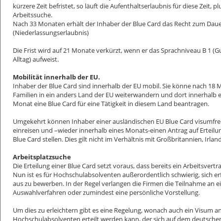
kürzere Zeit befristet, so läuft die Aufenthaltserlaubnis für diese Zeit, p
Arbeitssuche.
Nach 33 Monaten erhält der Inhaber der Blue Card das Recht zum Daue
(Niederlassungserlaubnis)
Die Frist wird auf 21 Monate verkürzt, wenn er das Sprachniveau B 1 (
Alltag) aufweist.
Mobilität innerhalb der EU.
Inhaber der Blue Card sind innerhalb der EU mobil. Sie könne nach 18 
Familien in ein anders Land der EU weiterwandern und dort innerhalb e
Monat eine Blue Card für eine Tätigkeit in diesem Land beantragen.
Umgekehrt können Inhaber einer ausländischen EU Blue Card visumfre
einreisen und –wieder innerhalb eines Monats-einen Antrag auf Erteilu
Blue Card stellen. Dies gilt nicht im Verhältnis mit Großbritannien, Irl
Arbeitsplatzsuche
Die Erteilung einer Blue Card setzt voraus, dass bereits ein Arbeitsvertr
Nun ist es für Hochschulabsolventen außerordentlich schwierig, sich e
aus zu bewerben. In der Regel verlangen die Firmen die Teilnahme an 
Auswahlverfahren oder zumindest eine persönliche Vorstellung.
Um dies zu erleichtern gibt es eine Regelung, wonach auch ein Visum a
Hochschulabsolventen erteilt werden kann, der sich auf dem deutsche