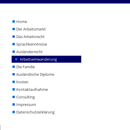
Home
Der Arbeitsmarkt
Home
Das Arbeitsrecht
Der Arbeitsmarkt
Sprachkenntnisse
Das Arbeitsrecht
Sprachkenntnisse
Ausländerrecht
Ausländerrecht
Arbeitseinwanderung
Arbeitseinwanderung
Die Familie
Die Familie
Ausländische Diplome
Ausländische Diplome
Kosten
Kontaktaufnahme
Kosten
Consulting
Kontaktaufnahme
Impressum
Datenschutzerklärung
Consulting
Impressum