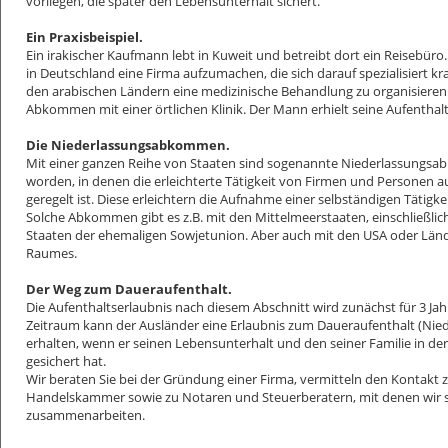
vorliegen, die später den Lebensunterhalt sichert.
Ein Praxisbeispiel.
Ein irakischer Kaufmann lebt in Kuweit und betreibt dort ein Reisebüro
in Deutschland eine Firma aufzumachen, die sich darauf spezialisiert 
den arabischen Ländern eine medizinische Behandlung zu organisieren. 
Abkommen mit einer örtlichen Klinik. Der Mann erhielt seine Aufenthalt
Die Niederlassungsabkommen.
Mit einer ganzen Reihe von Staaten sind sogenannte Niederlassungs
worden, in denen die erleichterte Tätigkeit von Firmen und Personen 
geregelt ist. Diese erleichtern die Aufnahme einer selbständigen Tätigke
Solche Abkommen gibt es z.B. mit den Mittelmeerstaaten, einschließlich
Staaten der ehemaligen Sowjetunion. Aber auch mit den USA oder Länd
Raumes.
Der Weg zum Daueraufenthalt.
Die Aufenthaltserlaubnis nach diesem Abschnitt wird zunächst für 3 Jah
Zeitraum kann der Ausländer eine Erlaubnis zum Daueraufenthalt (Nied
erhalten, wenn er seinen Lebensunterhalt und den seiner Familie in der 
gesichert hat.
Wir beraten Sie bei der Gründung einer Firma, vermitteln den Kontakt 
Handelskammer sowie zu Notaren und Steuerberatern, mit denen wir 
zusammenarbeiten.